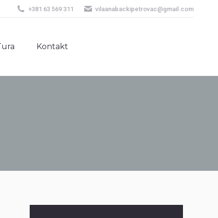
+381 63 569 311
vilaanabackipetrovac@gmail.com
Tura
Kontakt
Tura
Kontakt