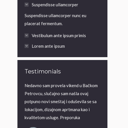
Suspendisse ullamcorper
Suspendisse ullamcorper nunc eu
placerat fermentum.
Vestibulum ante ipsum primis
Lorem ante ipsum
Testimonials
jateljici za
Nedavno sam provela vikend u Bačkom
Volim da istra
ac je zaista
Petrovcu, slučajno sam našla ovaj
Vojvodini, u B
ve pohvale za
potpuno novi smeštaj i oduševila se sa
jer smo želeli
lokacijom, dizajnom aprtmana kao i
specijalitete,
kvalitetom usluge. Preporuka
kod domaćina n
ljuti slovački 