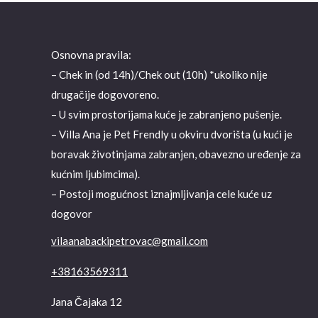
Osnovna pravila:
– Chek in (od 14h)/Chek out (10h) *ukoliko nije
drugačije dogovoreno.
– U svim prostorijama kuće je zabranjeno pušenje.
– Villa Ana je Pet Frendly u okviru dvorišta (u kući je
boravak životinjama zabranjen, obavezno uređenje za
kućnim ljubimcima).
– Postoji mogućnost iznajmljivanja cele kuće uz
dogovor
vilaanabackipetrovac@gmail.com
+38163569311
Jana Čajaka 12