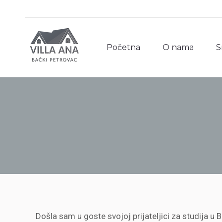
Početna
O nama
S
Početna
O nama
S
Došla sam u goste svojoj prijateljici za studija u 