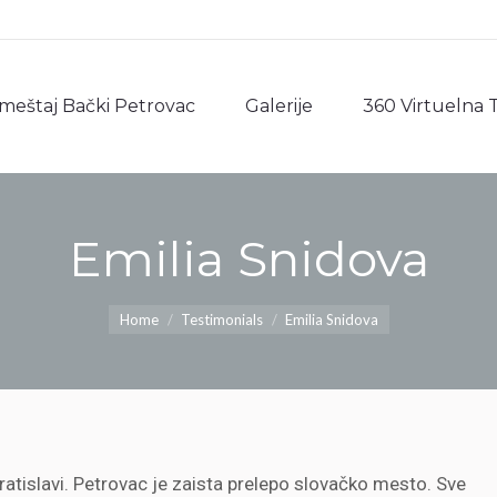
meštaj Bački Petrovac
Galerije
360 Virtuelna 
meštaj Bački Petrovac
Galerije
360 Virtuelna 
Emilia Snidova
You are here:
Home
Testimonials
Emilia Snidova
Bratislavi. Petrovac je zaista prelepo slovačko mesto. Sve