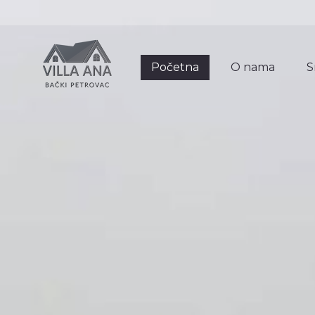
Početna
O nama
S
Početna
O nama
S