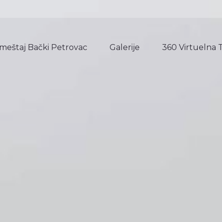
meštaj Bački Petrovac
Galerije
360 Virtuelna 
meštaj Bački Petrovac
Galerije
360 Virtuelna 