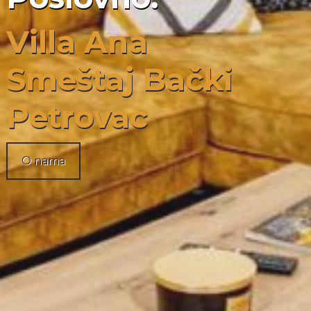
Villa Ana
Smeštaj Bački
Petrovac
O nama