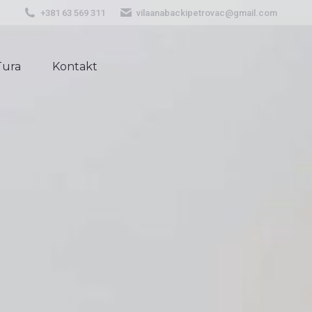
+381 63 569 311
vilaanabackipetrovac@gmail.com
Tura
Kontakt
Tura
Kontakt