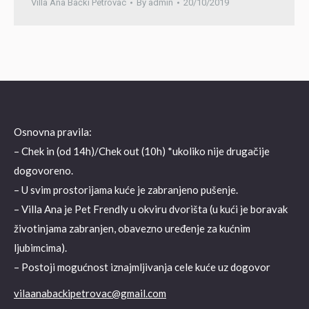
Villa Ana Bački Petrovac
By
admin
20/10/2019
Osnovna pravila:
– Chek in (od 14h)/Chek out (10h) *ukoliko nije drugačije
dogovoreno.
– U svim prostorijama kuće je zabranjeno pušenje.
– Villa Ana je Pet Frendly u okviru dvorišta (u kući je boravak
životinjama zabranjen, obavezno uređenje za kućnim
ljubimcima).
– Postoji mogućnost iznajmljivanja cele kuće uz dogovor
vilaanabackipetrovac@gmail.com