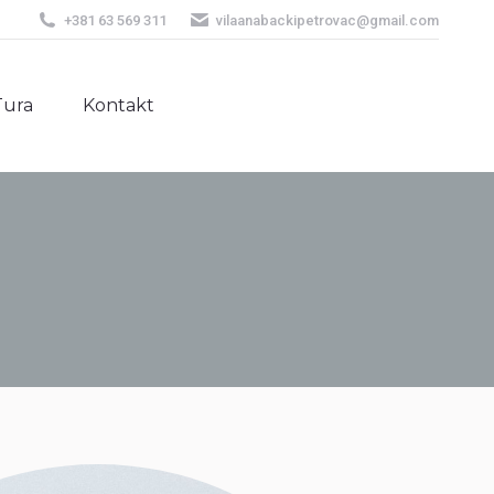
+381 63 569 311
vilaanabackipetrovac@gmail.com
Tura
Kontakt
Tura
Kontakt