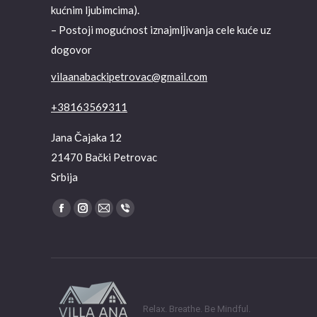
kućnim ljubimcima).
– Postoji mogućnost iznajmljivanja cele kuće uz
dogovor
vilaanabackipetrovac@gmail.com
+38163569311
Jana Čajaka 12
21470 Bački Petrovac
Srbija
Find us on:
Facebook
Instagram
Mail
Viber
page
page
page
page
opens
opens
opens
opens
in
in
in
in
new
new
new
new
window
window
window
window
Relax. Breathe. Be Mindful.