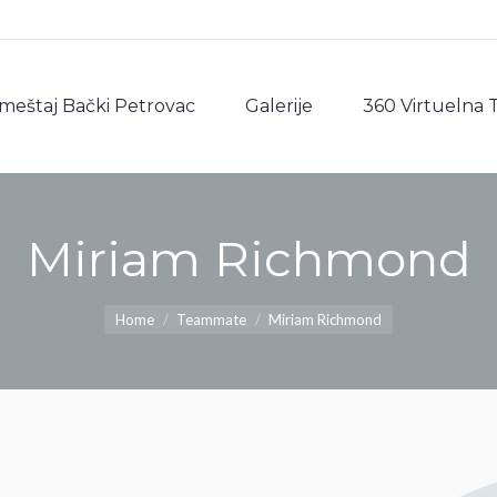
meštaj Bački Petrovac
Galerije
360 Virtuelna 
meštaj Bački Petrovac
Galerije
360 Virtuelna 
Miriam Richmond
You are here:
Home
Teammate
Miriam Richmond