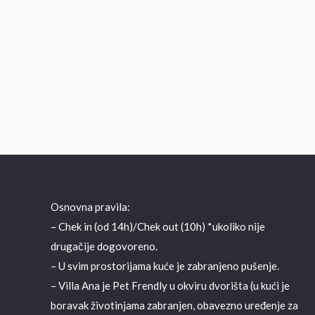
Osnovna pravila:
– Chek in (od 14h)/Chek out (10h) *ukoliko nije
drugačije dogovoreno.
– U svim prostorijama kuće je zabranjeno pušenje.
– Villa Ana je Pet Frendly u okviru dvorišta (u kući je
boravak životinjama zabranjen, obavezno uređenje za